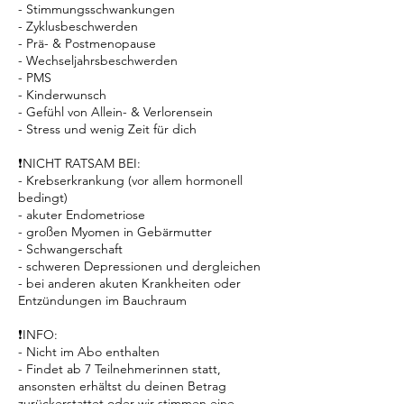
- ⁠Stimmungsschwankungen
- ⁠Zyklusbeschwerden
- ⁠Prä- & Postmenopause
- ⁠Wechseljahrsbeschwerden
- PMS
- ⁠Kinderwunsch
- ⁠Gefühl von Allein- & Verlorensein
- Stress und wenig Zeit für dich
❗️NICHT RATSAM BEI:
- Krebserkrankung (vor allem hormonell
bedingt)
- akuter Endometriose
- großen Myomen in Gebärmutter
- Schwangerschaft
- schweren Depressionen und dergleichen
- bei anderen akuten Krankheiten oder
Entzündungen im Bauchraum
❗️INFO:
- Nicht im Abo enthalten
- Findet ab 7 Teilnehmerinnen statt,
ansonsten erhältst du deinen Betrag
zurückerstattet oder wir stimmen eine