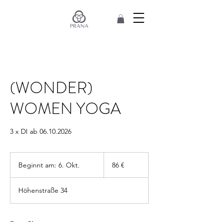
(WONDER)
WOMEN YOGA
3 x DI ab 06.10.2026
86
Euro
Beginnt am: 6. Okt.
B
86 €
e
g
Höhenstraße 34
i
n
n
t