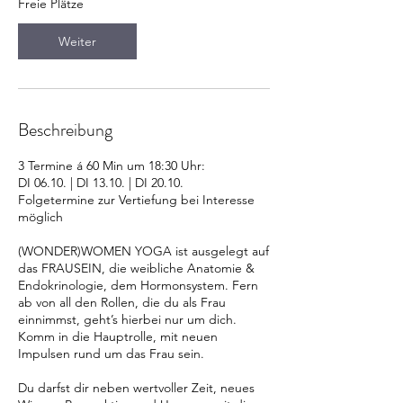
Freie Plätze
a
m
Weiter
:
6
.
O
k
Beschreibung
t
.
3 Termine á 60 Min um 18:30 Uhr:
DI 06.10. | DI 13.10. | DI 20.10.
Folgetermine zur Vertiefung bei Interesse
möglich
(WONDER)WOMEN YOGA ist ausgelegt auf
das FRAUSEIN, die weibliche Anatomie &
Endokrinologie, dem Hormonsystem. Fern
ab von all den Rollen, die du als Frau
einnimmst, geht’s hierbei nur um dich.
Komm in die Hauptrolle, mit neuen
Impulsen rund um das Frau sein.
Du darfst dir neben wertvoller Zeit, neues