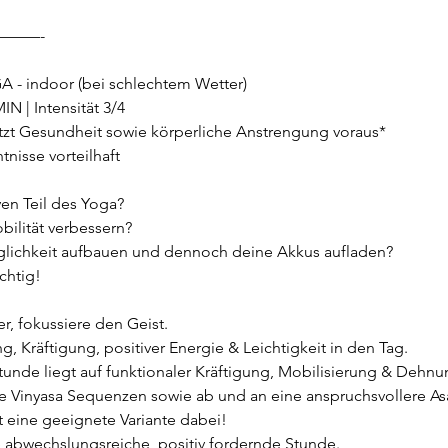
——-
 indoor (bei schlechtem Wetter)
MIN | Intensität 3/4
etzt Gesundheit sowie körperliche Anstrengung voraus*
nisse vorteilhaft
en Teil des Yoga?
ilität verbessern?
glichkeit aufbauen und dennoch deine Akkus aufladen?
ichtig!
r, fokussiere den Geist.
, Kräftigung, positiver Energie & Leichtigkeit in den Tag.
tunde liegt auf funktionaler Kräftigung, Mobilisierung & Deh
ne Vinyasa Sequenzen sowie ab und an eine anspruchsvollere A
st eine geeignete Variante dabei!
e abwechslungsreiche, positiv fordernde Stunde.