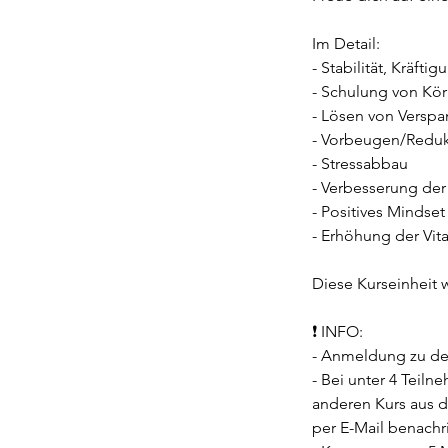
Im Detail:
- Stabilität, Kräfti
- Schulung von Kö
- Lösen von Versp
- Vorbeugen/Reduk
- Stressabbau
- Verbesserung der 
- Positives Mindset
- Erhöhung der Vital
Diese Kurseinheit w
❗️ INFO:
- Anmeldung zu de
- Bei unter 4 Teiln
anderen Kurs aus d
per E-Mail benachri