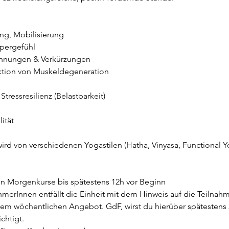
gung, Mobilisierung
rpergefühl
annungen & Verkürzungen
tion von Muskeldegeneration
Stressresilienz (Belastbarkeit)
ität
ird von verschiedenen Yogastilen (Hatha, Vinyasa, Functional Yog
n Morgenkurse bis spätestens 12h vor Beginn
ehmerInnen entfällt die Einheit mit dem Hinweis auf die Teilna
em wöchentlichen Angebot. GdF, wirst du hierüber spätestens 
chtigt.