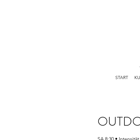
START
KU
OUTDO
SA 8:30 • Intensität