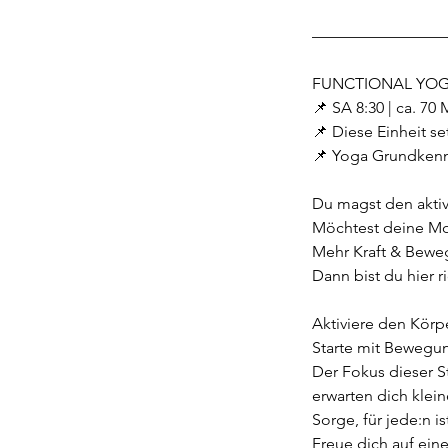
—————————
FUNCTIONAL YOGA -
📌 SA 8:30 | ca. 70 
📌 Diese Einheit s
📌 Yoga Grundkennt
Du magst den aktiv
Möchtest deine Mob
Mehr Kraft & Bewe
Dann bist du hier r
Aktiviere den Körpe
Starte mit Bewegung
Der Fokus dieser S
erwarten dich klei
Sorge, für jede:n i
Freue dich auf ein