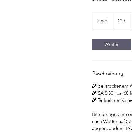
21
Euro
1 Std.
1
21 €
S
t
d
Weiter
Beschreibung
🌾 bei trockenem W
🌾 SA 8:30 | ca. 60 
🌾 Teilnahme für j
Bitte bringe eine e
nach Wetter auf So
angrenzenden PRANA