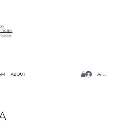
GA
ERKURS
 Specials
Anmelden
AM
ABOUT
A